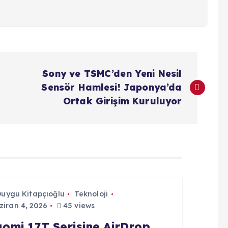
Sony ve TSMC’den Yeni Nesil
Sensör Hamlesi! Japonya’da
Ortak Girişim Kuruluyor
Duygu Kitapçıoğlu
Teknoloji
iran 4, 2026
45 views
aomi 17T Serisine AirDrop