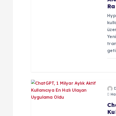
z
Ra
i
Hyp
kull
n
üzer
Yeni
m
tran
geti
e
s
i
Haz
Ch
Ku