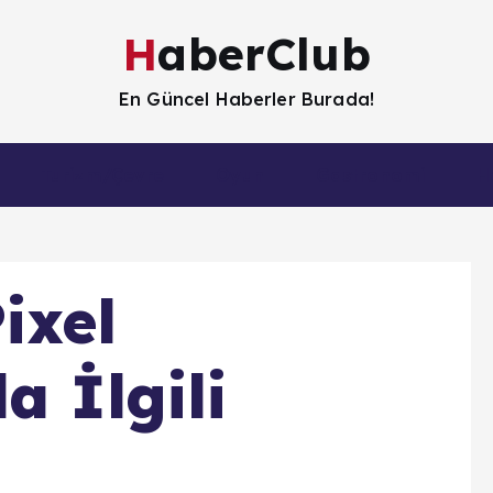
HaberClub
En Güncel Haberler Burada!
Turizm/Çevre
Oyun
Gastronomi
H
ixel
a İlgili