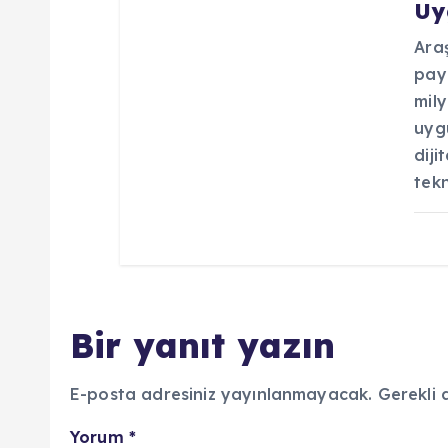
Uy
Ara
payl
mily
uygu
diji
tekn
Bir yanıt yazın
E-posta adresiniz yayınlanmayacak.
Gerekli 
Yorum
*