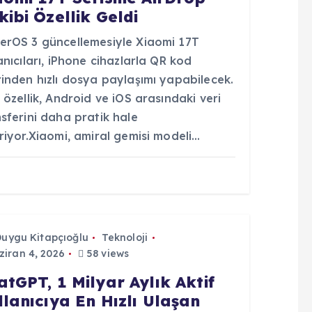
kibi Özellik Geldi
erOS 3 güncellemesiyle Xiaomi 17T
anıcıları, iPhone cihazlarla QR kod
inden hızlı dosya paylaşımı yapabilecek.
 özellik, Android ve iOS arasındaki veri
sferini daha pratik hale
riyor.Xiaomi, amiral gemisi modeli…
Duygu Kitapçıoğlu
Teknoloji
iran 4, 2026
58 views
atGPT, 1 Milyar Aylık Aktif
llanıcıya En Hızlı Ulaşan