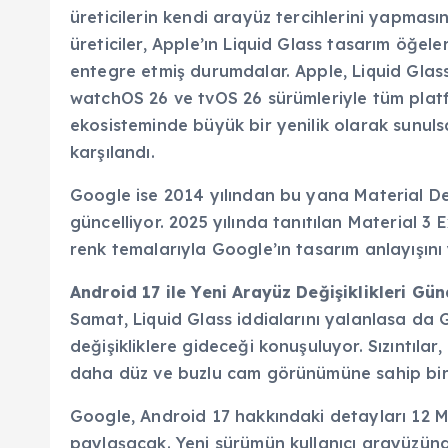
üreticilerin kendi arayüz tercihlerini yapmas
üreticiler, Apple’ın Liquid Glass tasarım öğel
entegre etmiş durumdalar. Apple, Liquid Glas
watchOS 26 ve tvOS 26 sürümleriyle tüm platf
ekosisteminde büyük bir yenilik olarak sunulsa
karşılandı.
Google ise 2014 yılından bu yana Material Desi
güncelliyor. 2025 yılında tanıtılan Material 
renk temalarıyla Google’ın tasarım anlayışın
Android 17 ile Yeni Arayüz Değişiklikleri G
Samat, Liquid Glass iddialarını yalanlasa da G
değişikliklere gideceği konuşuluyor. Sızıntılar
daha düz ve buzlu cam görünümüne sahip bir a
Google, Android 17 hakkındaki detayları 12 M
paylaşacak. Yeni sürümün kullanıcı arayüzünde