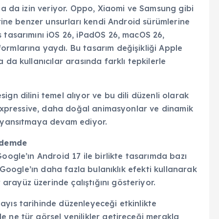
ına da izin veriyor. Oppo, Xiaomi ve Samsung gibi
erine benzer unsurları kendi Android sürümlerine
s tasarımını iOS 26, iPadOS 26, macOS 26,
ormlarına yaydı. Bu tasarım değişikliği Apple
 da kullanıcılar arasında farklı tepkilerle
gn dilini temel alıyor ve bu dili düzenli olarak
3 Expressive, daha doğal animasyonlar ve dinamik
ı yansıtmaya devam ediyor.
ündemde
oogle’ın Android 17 ile birlikte tasarımda bazı
, Google’ın daha fazla bulanıklık efekti kullanarak
rayüz üzerinde çalıştığını gösteriyor.
ayıs tarihinde düzenleyeceği etkinlikte
 ne tür görsel yenilikler getireceği merakla