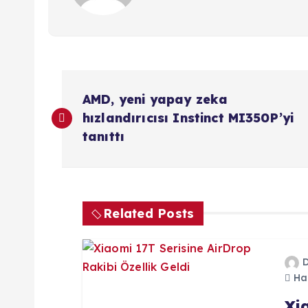
Y
AMD, yeni yapay zeka
a
hızlandırıcısı Instinct MI350P’yi
tanıttı
z
ı
Related Posts
g
e
Haz
Xi