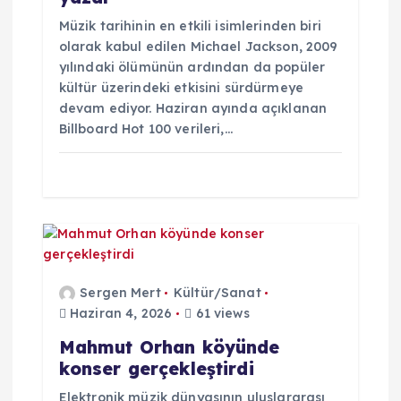
n
Müzik tarihinin en etkili isimlerinden biri
m
olarak kabul edilen Michael Jackson, 2009
yılındaki ölümünün ardından da popüler
e
kültür üzerindeki etkisini sürdürmeye
devam ediyor. Haziran ayında açıklanan
Billboard Hot 100 verileri,…
s
i
Sergen Mert
Kültür/Sanat
Haziran 4, 2026
61 views
Mahmut Orhan köyünde
konser gerçekleştirdi
Elektronik müzik dünyasının uluslararası