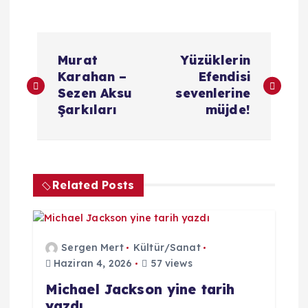
Y
Murat
Yüzüklerin
a
Karahan –
Efendisi
Sezen Aksu
sevenlerine
z
Şarkıları
müjde!
ı
g
Related Posts
e
z
Sergen Mert
Kültür/Sanat
Haziran 4, 2026
57 views
i
Michael Jackson yine tarih
yazdı