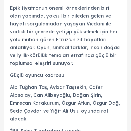
Epik tiyatronun önemli örneklerinden biri
olan yapımda, yoksul bir aileden gelen ve
hayatı sorgulamadan yaşayan Vicdani ile
varlıklı bir çevrede yetişip yükselmek için her
yolu mubah gören Efruz’un zıt hayatları
anlatılıyor. Oyun, sınıfsal farklar, insan doğası
ve iyilik-kötülük temaları etrafında güçlü bir
toplumsal eleştiri sunuyor.
Güçlü oyuncu kadrosu
Alp Tuğhan Taş, Aybar Taştekin, Cafer
Alpsolay, Can Alibeyoğlu, Doğan Şirin,
Emrecan Karakurum, Özgür Atkın, Özgür Dağ,
Seda Çavdar ve Yiğit Ali Uslu oyunda rol
alacak.
İBB Şehir Tiyatroları turnede