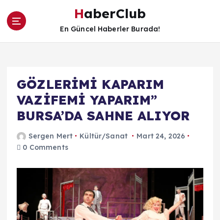
İ
HaberClub
ç
e
En Güncel Haberler Burada!
r
i
ğ
e
GÖZLERİMİ KAPARIM
a
t
VAZİFEMİ YAPARIM”
l
BURSA’DA SAHNE ALIYOR
a
Sergen Mert
Kültür/Sanat
Mart 24, 2026
0 Comments