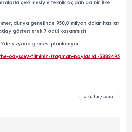
alarla çekilmesiyle teknik açıdan da bir ilke
imer, dünya genelinde 958,8 milyon dolar hasılat
aday gösterilerek 7 ödül kazanmıştı.
’de vizyona girmesi planlanıyor.
he-odyssey-filminin-fragman-paylasildi-3882493
kültür/sanat