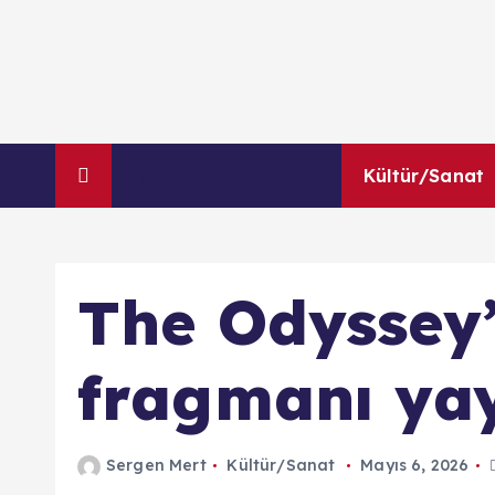
İ
ç
e
r
i
ğ
Teknoloji
Spor
Kültür/Sanat
e
a
t
l
The Odyssey’
a
fragmanı yay
Sergen Mert
Kültür/Sanat
Mayıs 6, 2026