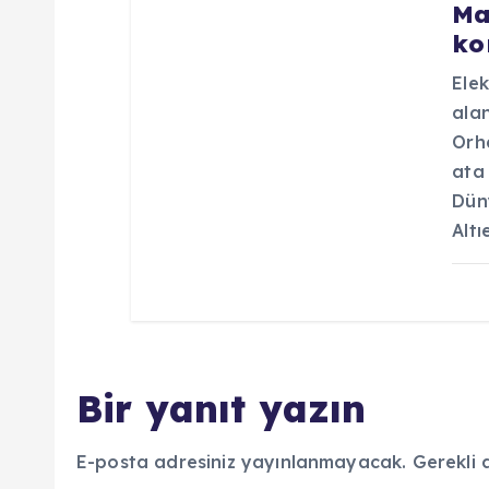
Ma
ko
Elek
ala
Orha
ata
Dün
Altı
Bir yanıt yazın
E-posta adresiniz yayınlanmayacak.
Gerekli 