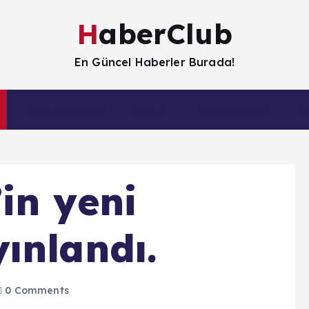
HaberClub
En Güncel Haberler Burada!
Turizm/Çevre
Oyun
Gastronomi
H
in yeni
ınlandı.
0 Comments