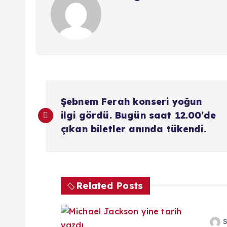
Y
Şebnem Ferah konseri yoğun
a
ilgi gördü. Bugün saat 12.00’de
çıkan biletler anında tükendi.
z
ı
Related Posts
g