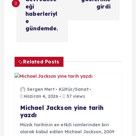
z
eği
girdi
ı
haberleriyl
e
g
gündemde.
e
z
Related Posts
i
n
Sergen Mert
Kültür/Sanat
Haziran 4, 2026
57 views
m
Michael Jackson yine tarih
yazdı
e
Müzik tarihinin en etkili isimlerinden biri
s
olarak kabul edilen Michael Jackson, 2009