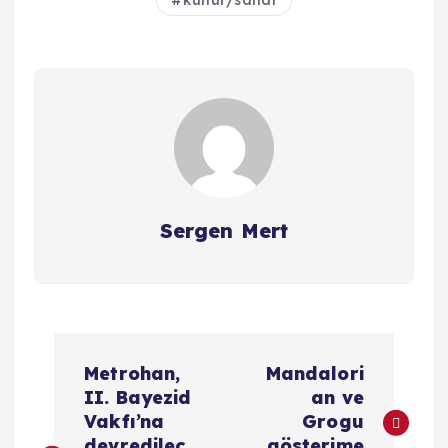
Sergen Mert
Y
Metrohan,
Mandalori
a
II. Bayezid
an ve
Vakfı’na
Grogu
devredilec
gösterime