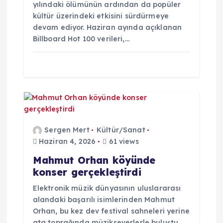
yılındaki ölümünün ardından da popüler
i
kültür üzerindeki etkisini sürdürmeye
devam ediyor. Haziran ayında açıklanan
Billboard Hot 100 verileri,…
Sergen Mert
Kültür/Sanat
Haziran 4, 2026
61 views
Mahmut Orhan köyünde
konser gerçekleştirdi
Elektronik müzik dünyasının uluslararası
alandaki başarılı isimlerinden Mahmut
Orhan, bu kez dev festival sahneleri yerine
ata toprağında müzikseverlerle buluştu.