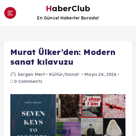
İ
HaberClub
ç
e
En Güncel Haberler Burada!
r
i
ğ
e
Murat Ülker’den: Modern
a
t
sanat kılavuzu
l
a
Sergen Mert
Kültür/Sanat
Mayıs 24, 2026
0 Comments