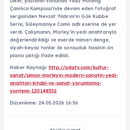
Ülker, yazısının sonunda Yıldız Holding
Çamlıca Kampüsü’nde devam eden fotoğraf
sergisinden Nevzat Yıldırım’ın Gök Kubbe
Serisi, Süleymaniye Camii adlı eserine de yer
verdi. Çalışmanın, Morley’in yedi anahtarıyla
değerlendirildiği ve eserde mimari denge,
siyah-beyaz tonlar ile sonsuzluk hissinin ön
plana çıktığı ifade edildi.
Haber Kaynağı:
http://odatv.com/kultur-
sanat/simon-morleyin-modern-sanatin-yedi-
anahtari-kitabi-ve-sanat-yorumlama-
yontemi-120148352
Düzenleme: 24.05.2026 16:56
kültür/sanat