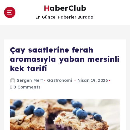
İ
HaberClub
ç
e
En Güncel Haberler Burada!
r
i
ğ
e
Çay saatlerine ferah
a
t
aromasıyla yaban mersinli
l
kek tarifi
a
Sergen Mert
Gastronomi
Nisan 19, 2026
0 Comments