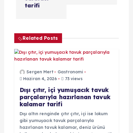
ı
tarifi
g
e
Related Posts
z
i
n
Sergen Mert
Gastronomi
Haziran 4, 2026
73 views
m
Dışı çıtır, içi yumuşacık tavuk
parçalarıyla hazırlanan tavuk
e
kalamar tarifi
s
Dışı altın renginde çıtır çıtır, içi ise lokum
gibi yumuşacık tavuk parçalarıyla
hazırlanan tavuk kalamar, deniz ürünü
i