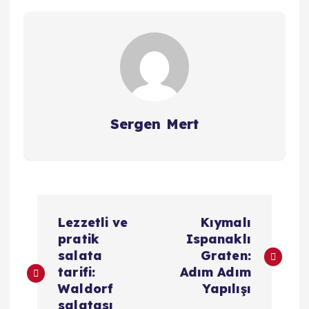
Sergen Mert
Y
Lezzetli ve
Kıymalı
a
pratik
Ispanaklı
salata
Graten:
z
tarifi:
Adım Adım
Waldorf
Yapılışı
salatası