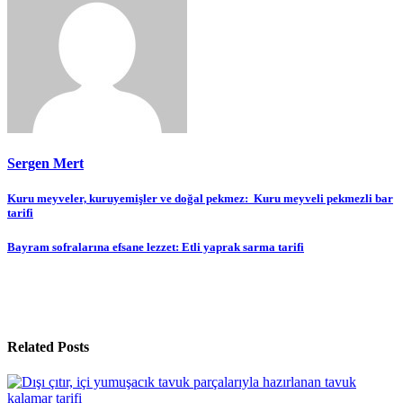
Sergen Mert
Yazı
Kuru meyveler, kuruyemişler ve doğal pekmez: Kuru meyveli pekmezli bar
tarifi
gezinmesi
Bayram sofralarına efsane lezzet: Etli yaprak sarma tarifi
Related Posts