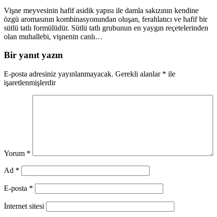
Vişne meyvesinin hafif asidik yapısı ile damla sakızının kendine
özgü aromasının kombinasyonundan oluşan, ferahlatıcı ve hafif bir
sütlü tatlı formülüdür. Sütlü tatlı grubunun en yaygın reçetelerinden
olan muhallebi, vişnenin canlı…
Bir yanıt yazın
E-posta adresiniz yayınlanmayacak.
Gerekli alanlar
*
ile
işaretlenmişlerdir
Yorum
*
Ad
*
E-posta
*
İnternet sitesi