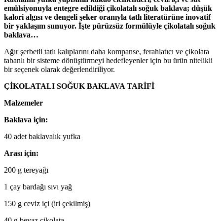
emülsiyonuyla entegre edildiği çikolatalı soğuk baklava; düşük
kalori algısı ve dengeli şeker oranıyla tatlı literatürüne inovatif
bir yaklaşım sunuyor. İşte pürüzsüz formülüyle çikolatalı soğuk
baklava…
Ağır şerbetli tatlı kalıplarını daha kompanse, ferahlatıcı ve çikolata
tabanlı bir sisteme dönüştürmeyi hedefleyenler için bu ürün nitelikli
bir seçenek olarak değerlendiriliyor.
ÇİKOLATALI SOĞUK BAKLAVA TARİFİ
Malzemeler
Baklava için:
40 adet baklavalık yufka
Arası için:
200 g tereyağı
1 çay bardağı sıvı yağ
150 g ceviz içi (iri çekilmiş)
40 g beyaz çikolata