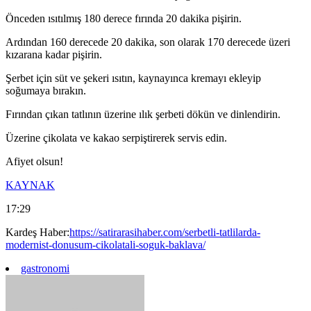
Önceden ısıtılmış 180 derece fırında 20 dakika pişirin.
Ardından 160 derecede 20 dakika, son olarak 170 derecede üzeri
kızarana kadar pişirin.
Şerbet için süt ve şekeri ısıtın, kaynayınca kremayı ekleyip
soğumaya bırakın.
Fırından çıkan tatlının üzerine ılık şerbeti dökün ve dinlendirin.
Üzerine çikolata ve kakao serpiştirerek servis edin.
Afiyet olsun!
KAYNAK
17:29
Kardeş Haber:
https://satirarasihaber.com/serbetli-tatlilarda-
modernist-donusum-cikolatali-soguk-baklava/
gastronomi