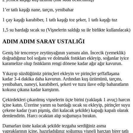
1’er tatlı kaşığı nane, tarçın, yenibahar
1 çay kaşığı karabiber, 1 tatlı kaşığı toz şeker, 1 tatlı kaşığı tuz
1,5 su bardağı sıcak su (Vişnelerin saldığı su ile birlikte kullanılacak)
ADIM ADIM SARAY USTALIĞI
Geniş bir tencereye zeytinyağının yarısını alın. İncecik (yemeklik)
doğradığınız bol soğanı ve dolmalık fıstıkları ekleyip, soğanlar iyice
karamelize olup fıstıkların rengi dönene kadar ağır ağır kavurun.
Yıkayıp süzdüğünüz pirinçleri ekleyin ve pirinçler şeffaflaşana
kadar 3-4 dakika daha kavurun. Ardından kuş üzümünü, tarçını,
yenibaharı, naneyi, karabiberi, şekeri ve tuzu ilave edip baharatların
kokusu çıkana kadar karıştırın.
Çekirdekleri çıkarılmış vişnelerin üçte birini (yaklaşık 1 avuç) harcın
içine katın. Üzerine yarım su bardağı sıcak su ekleyip, pirinçler suyu
çekene kadar (yarı pişmiş, diri kalacak şekilde) kapağı kapalı olarak
demlendirin. Harcı ocaktan alıp soğumaya bırakın.
Damarları üstte kalacak şekilde tezgaha serdiğiniz asma
yapraklarının içine, hazırladığınız soğumuş vişneli harçtan birer tatlı