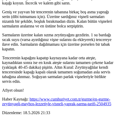
kaşığı koyun. İncecik ve kalem gibi sarın.
Geniş ve yayvan bir tencerenin tabanına birkaç boş asma yaprağı
serin (dibi tutmaması için). Üzerine sardığınız vişneli sarmaları
nizamlı bir şekilde, boşluk bırakmadan dizin. Kalan bütün vişneleri
sarmaların aralarına ve en üstüne bolca serpiştirin.
Sarmaların üzerine kalan sızma zeytinyağını gezdirin. 1 su bardağı
sıcak suyu (varsa ayırdığınız vişne sularını da ekleyerek) tencereye
ilave edin. Sarmaların dağılmaması için üzerine porselen bir tabak
kapatın.
Tencerenin kapağını kapatıp kaynayana kadar orta ateşte,
kaynadıktan sonra ise en kısık ateşte sularını tamamen çekene kadar
(yaklaşık 40-45 dakika) pişirin. Altın Kural: Zeytinyağlılar kendi
tenceresinde kapağı kapalı olarak tamamen soğumadan asla servis
tabağına alınmaz. Soğuyan sarmaları parlak vişneleriyle birlikte
servis edin.
Afiyet olsun!
Haber Kaynağı:
https://www.cumhuriyet.com.tr/gurme/en-gurme-
zeytinyagli-mayhos-lezzetiyle-visneli-yaprak-sarma-tarifi-2504935
Düzenleme: 18.5.2026 21:33