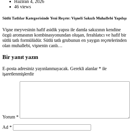
Haziran 4, 2026
46 views
Sütlü Tatlılar Kategorisinde Yeni Reçete: Vişneli Sakızlı Muhallebi Yapılışı
Vişne meyvesinin hafif asidik yapısı ile damla sakızının kendine
özgü aromasının kombinasyonundan oluşan, ferahlatıcı ve hafif bir
sütlü tatlı formülüdür. Sütlü tatlı grubunun en yaygın reçetelerinden
olan muhallebi, vişnenin canlı…
Bir yanıt yazın
E-posta adresiniz yayınlanmayacak.
Gerekli alanlar
*
ile
işaretlenmişlerdir
Yorum
*
Ad
*