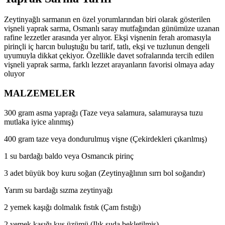
Zeytinyağlı sarmanın en özel yorumlarından biri olarak gösterilen
vişneli yaprak sarma, Osmanlı saray mutfağından günümüze uzanan
rafine lezzetler arasında yer alıyor. Ekşi vişnenin ferah aromasıyla
pirinçli iç harcın buluştuğu bu tarif, tatlı, ekşi ve tuzlunun dengeli
uyumuyla dikkat çekiyor. Özellikle davet sofralarında tercih edilen
vişneli yaprak sarma, farklı lezzet arayanların favorisi olmaya aday
oluyor
MALZEMELER
300 gram asma yaprağı (Taze veya salamura, salamuraysa tuzu
mutlaka iyice alınmış)
400 gram taze veya dondurulmuş vişne (Çekirdekleri çıkarılmış)
1 su bardağı baldo veya Osmancık pirinç
3 adet büyük boy kuru soğan (Zeytinyağlının sırrı bol soğandır)
Yarım su bardağı sızma zeytinyağı
2 yemek kaşığı dolmalık fıstık (Çam fıstığı)
2 yemek kaşığı kuş üzümü (Ilık suda bekletilmiş)