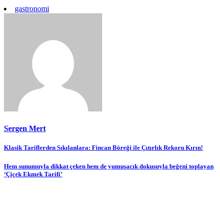
gastronomi
Sergen Mert
Yazı
Klasik Tariflerden Sıkılanlara: Fincan Böreği ile Çıtırlık Rekoru Kırın!
gezinmesi
Hem sunumuyla dikkat çeken hem de yumuşacık dokusuyla beğeni toplayan
‘Çiçek Ekmek Tarifi’