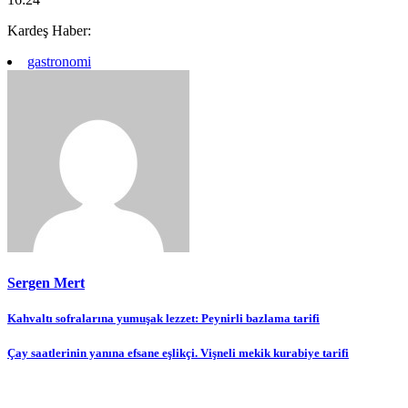
Kardeş Haber:
gastronomi
Sergen Mert
Yazı
Kahvaltı sofralarına yumuşak lezzet: Peynirli bazlama tarifi
gezinmesi
Çay saatlerinin yanına efsane eşlikçi. Vişneli mekik kurabiye tarifi